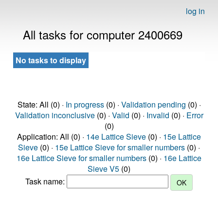
log in
All tasks for computer 2400669
No tasks to display
State: All (0) ·
In progress
(0) ·
Validation pending
(0) ·
Validation inconclusive
(0) ·
Valid
(0) ·
Invalid
(0) ·
Error
(0)
Application: All (0) ·
14e Lattice Sieve
(0) ·
15e Lattice
Sieve
(0) ·
15e Lattice Sieve for smaller numbers
(0) ·
16e Lattice Sieve for smaller numbers
(0) ·
16e Lattice
Sieve V5
(0)
Task name: