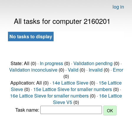
log in
All tasks for computer 2160201
No tasks to display
State: All (0) ·
In progress
(0) ·
Validation pending
(0) ·
Validation inconclusive
(0) ·
Valid
(0) ·
Invalid
(0) ·
Error
(0)
Application: All (0) ·
14e Lattice Sieve
(0) ·
15e Lattice
Sieve
(0) ·
15e Lattice Sieve for smaller numbers
(0) ·
16e Lattice Sieve for smaller numbers
(0) ·
16e Lattice
Sieve V5
(0)
Task name: