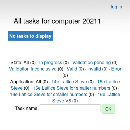
log in
All tasks for computer 20211
No tasks to display
State: All (0) ·
In progress
(0) ·
Validation pending
(0) ·
Validation inconclusive
(0) ·
Valid
(0) ·
Invalid
(0) ·
Error
(0)
Application: All (0) ·
14e Lattice Sieve
(0) ·
15e Lattice
Sieve
(0) ·
15e Lattice Sieve for smaller numbers
(0) ·
16e Lattice Sieve for smaller numbers
(0) ·
16e Lattice
Sieve V5
(0)
Task name: