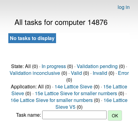
log in
All tasks for computer 14876
No tasks to display
State: All (0) ·
In progress
(0) ·
Validation pending
(0) ·
Validation inconclusive
(0) ·
Valid
(0) ·
Invalid
(0) ·
Error
(0)
Application: All (0) ·
14e Lattice Sieve
(0) ·
15e Lattice
Sieve
(0) ·
15e Lattice Sieve for smaller numbers
(0) ·
16e Lattice Sieve for smaller numbers
(0) ·
16e Lattice
Sieve V5
(0)
Task name: