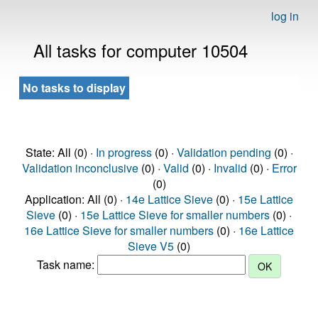
log in
All tasks for computer 10504
No tasks to display
State: All (0) ·
In progress
(0) ·
Validation pending
(0) ·
Validation inconclusive
(0) ·
Valid
(0) ·
Invalid
(0) ·
Error
(0)
Application: All (0) ·
14e Lattice Sieve
(0) ·
15e Lattice
Sieve
(0) ·
15e Lattice Sieve for smaller numbers
(0) ·
16e Lattice Sieve for smaller numbers
(0) ·
16e Lattice
Sieve V5
(0)
Task name: