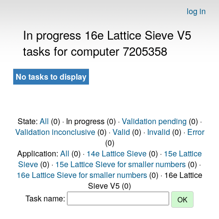
log in
In progress 16e Lattice Sieve V5
tasks for computer 7205358
No tasks to display
State:
All
(0) · In progress (0) ·
Validation pending
(0) ·
Validation inconclusive
(0) ·
Valid
(0) ·
Invalid
(0) ·
Error
(0)
Application:
All
(0) ·
14e Lattice Sieve
(0) ·
15e Lattice
Sieve
(0) ·
15e Lattice Sieve for smaller numbers
(0) ·
16e Lattice Sieve for smaller numbers
(0) · 16e Lattice
Sieve V5 (0)
Task name: