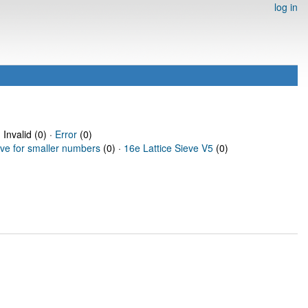
log in
 Invalid (0) ·
Error
(0)
eve for smaller numbers
(0) ·
16e Lattice Sieve V5
(0)