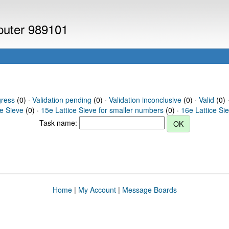
mputer 989101
gress
(0) ·
Validation pending
(0) ·
Validation inconclusive
(0) ·
Valid
(0) ·
ce Sieve
(0) ·
15e Lattice Sieve for smaller numbers
(0) ·
16e Lattice Si
Task name:
Home
|
My Account
|
Message Boards