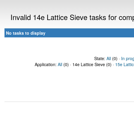
Invalid 14e Lattice Sieve tasks for co
No tasks to display
State:
All
(0) ·
In pro
Application:
All
(0) · 14e Lattice Sieve (0) ·
15e Latti