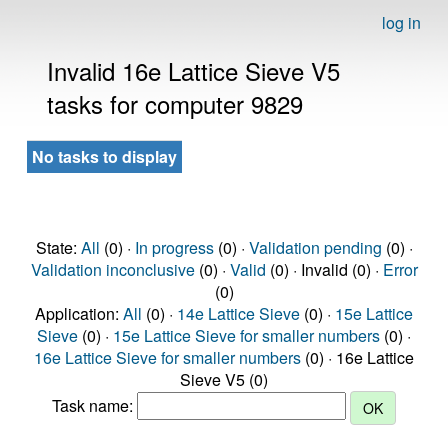
log in
Invalid 16e Lattice Sieve V5
tasks for computer 9829
No tasks to display
State:
All
(0) ·
In progress
(0) ·
Validation pending
(0) ·
Validation inconclusive
(0) ·
Valid
(0) · Invalid (0) ·
Error
(0)
Application:
All
(0) ·
14e Lattice Sieve
(0) ·
15e Lattice
Sieve
(0) ·
15e Lattice Sieve for smaller numbers
(0) ·
16e Lattice Sieve for smaller numbers
(0) · 16e Lattice
Sieve V5 (0)
Task name: