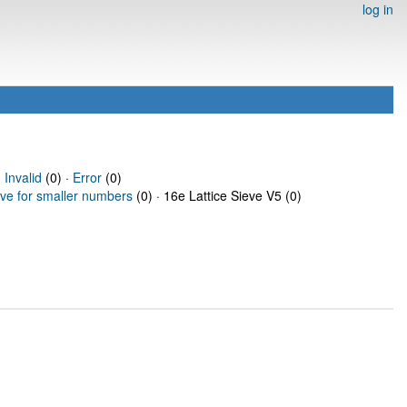
log in
·
Invalid
(0) ·
Error
(0)
eve for smaller numbers
(0) · 16e Lattice Sieve V5 (0)