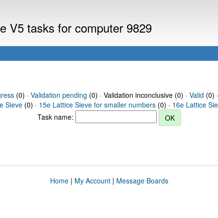
eve V5 tasks for computer 9829
gress
(0) ·
Validation pending
(0) · Validation inconclusive (0) ·
Valid
(0) 
ce Sieve
(0) ·
15e Lattice Sieve for smaller numbers
(0) ·
16e Lattice Si
Task name:
Home
|
My Account
|
Message Boards