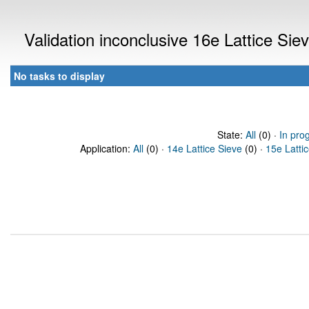
Validation inconclusive 16e Lattice Si
No tasks to display
State:
All
(0) ·
In pro
Application:
All
(0) ·
14e Lattice Sieve
(0) ·
15e Latti