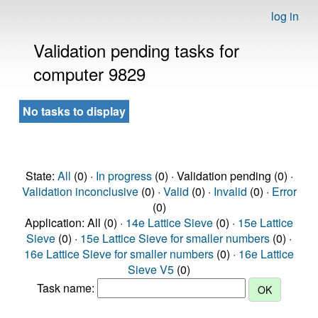
log in
Validation pending tasks for
computer 9829
No tasks to display
State:
All
(0) ·
In progress
(0) · Validation pending (0) ·
Validation inconclusive
(0) ·
Valid
(0) ·
Invalid
(0) ·
Error
(0)
Application: All (0) ·
14e Lattice Sieve
(0) ·
15e Lattice
Sieve
(0) ·
15e Lattice Sieve for smaller numbers
(0) ·
16e Lattice Sieve for smaller numbers
(0) ·
16e Lattice
Sieve V5
(0)
Task name: