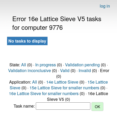
log in
Error 16e Lattice Sieve V5 tasks
for computer 9776
No tasks to display
State:
All
(0) ·
In progress
(0) ·
Validation pending
(0) ·
Validation inconclusive
(0) ·
Valid
(0) ·
Invalid
(0) · Error
(0)
Application:
All
(0) ·
14e Lattice Sieve
(0) ·
15e Lattice
Sieve
(0) ·
15e Lattice Sieve for smaller numbers
(0) ·
16e Lattice Sieve for smaller numbers
(0) · 16e Lattice
Sieve V5 (0)
Task name: