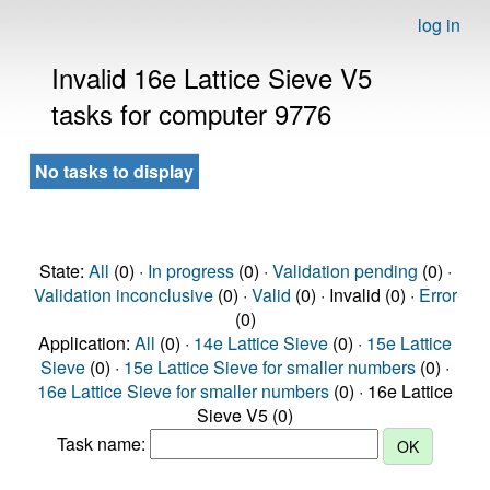
log in
Invalid 16e Lattice Sieve V5
tasks for computer 9776
No tasks to display
State:
All
(0) ·
In progress
(0) ·
Validation pending
(0) ·
Validation inconclusive
(0) ·
Valid
(0) · Invalid (0) ·
Error
(0)
Application:
All
(0) ·
14e Lattice Sieve
(0) ·
15e Lattice
Sieve
(0) ·
15e Lattice Sieve for smaller numbers
(0) ·
16e Lattice Sieve for smaller numbers
(0) · 16e Lattice
Sieve V5 (0)
Task name: