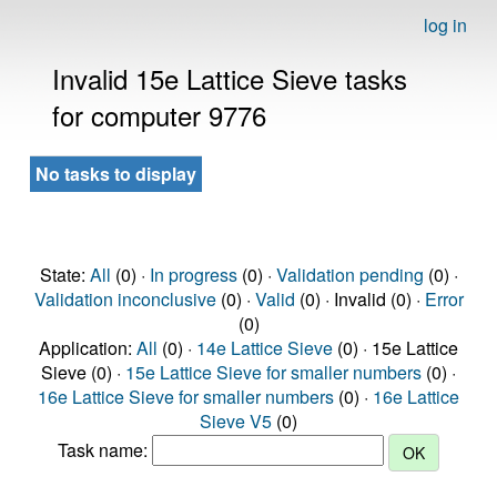
log in
Invalid 15e Lattice Sieve tasks
for computer 9776
No tasks to display
State:
All
(0) ·
In progress
(0) ·
Validation pending
(0) ·
Validation inconclusive
(0) ·
Valid
(0) · Invalid (0) ·
Error
(0)
Application:
All
(0) ·
14e Lattice Sieve
(0) · 15e Lattice
Sieve (0) ·
15e Lattice Sieve for smaller numbers
(0) ·
16e Lattice Sieve for smaller numbers
(0) ·
16e Lattice
Sieve V5
(0)
Task name: