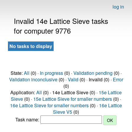
log in
Invalid 14e Lattice Sieve tasks
for computer 9776
No tasks to display
State:
All
(0) ·
In progress
(0) ·
Validation pending
(0) ·
Validation inconclusive
(0) ·
Valid
(0) · Invalid (0) ·
Error
(0)
Application:
All
(0) · 14e Lattice Sieve (0) ·
15e Lattice
Sieve
(0) ·
15e Lattice Sieve for smaller numbers
(0) ·
16e Lattice Sieve for smaller numbers
(0) ·
16e Lattice
Sieve V5
(0)
Task name: