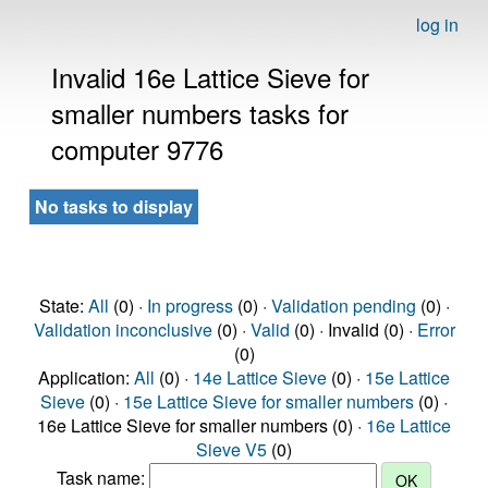
log in
Invalid 16e Lattice Sieve for
smaller numbers tasks for
computer 9776
No tasks to display
State:
All
(0) ·
In progress
(0) ·
Validation pending
(0) ·
Validation inconclusive
(0) ·
Valid
(0) · Invalid (0) ·
Error
(0)
Application:
All
(0) ·
14e Lattice Sieve
(0) ·
15e Lattice
Sieve
(0) ·
15e Lattice Sieve for smaller numbers
(0) ·
16e Lattice Sieve for smaller numbers (0) ·
16e Lattice
Sieve V5
(0)
Task name: