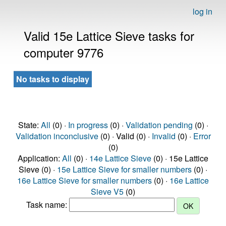
log in
Valid 15e Lattice Sieve tasks for
computer 9776
No tasks to display
State:
All
(0) ·
In progress
(0) ·
Validation pending
(0) ·
Validation inconclusive
(0) · Valid (0) ·
Invalid
(0) ·
Error
(0)
Application:
All
(0) ·
14e Lattice Sieve
(0) · 15e Lattice
Sieve (0) ·
15e Lattice Sieve for smaller numbers
(0) ·
16e Lattice Sieve for smaller numbers
(0) ·
16e Lattice
Sieve V5
(0)
Task name: