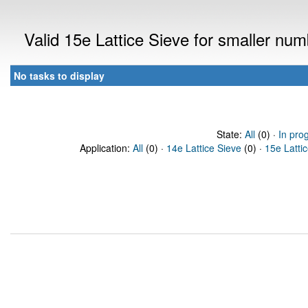
Valid 15e Lattice Sieve for smaller nu
No tasks to display
State:
All
(0) ·
In pro
Application:
All
(0) ·
14e Lattice Sieve
(0) ·
15e Latti