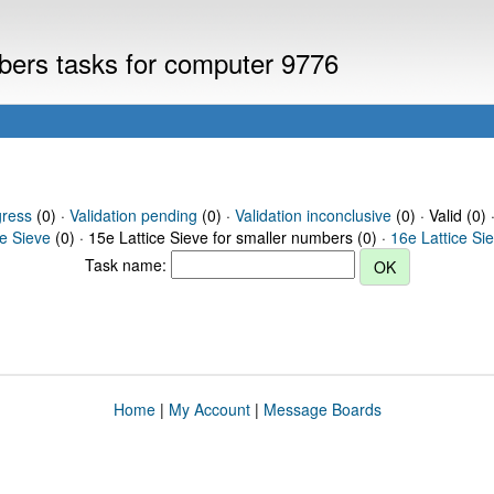
mbers tasks for computer 9776
gress
(0) ·
Validation pending
(0) ·
Validation inconclusive
(0) · Valid (0) 
ce Sieve
(0) · 15e Lattice Sieve for smaller numbers (0) ·
16e Lattice Si
Task name:
Home
|
My Account
|
Message Boards