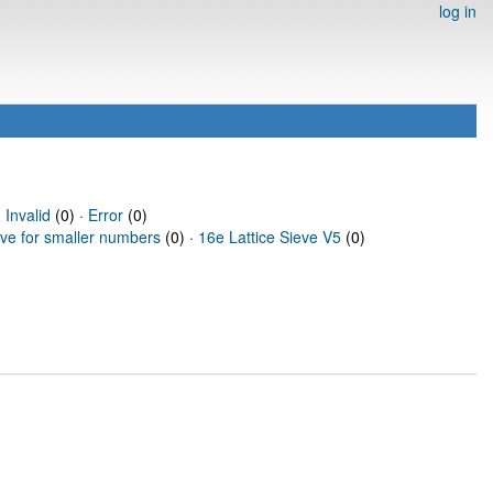
log in
·
Invalid
(0) ·
Error
(0)
eve for smaller numbers
(0) ·
16e Lattice Sieve V5
(0)