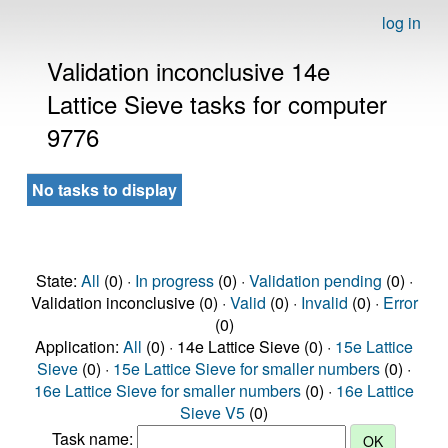
log in
Validation inconclusive 14e
Lattice Sieve tasks for computer
9776
No tasks to display
State:
All
(0) ·
In progress
(0) ·
Validation pending
(0) ·
Validation inconclusive (0) ·
Valid
(0) ·
Invalid
(0) ·
Error
(0)
Application:
All
(0) · 14e Lattice Sieve (0) ·
15e Lattice
Sieve
(0) ·
15e Lattice Sieve for smaller numbers
(0) ·
16e Lattice Sieve for smaller numbers
(0) ·
16e Lattice
Sieve V5
(0)
Task name: