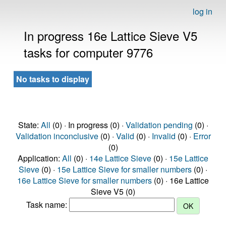
log in
In progress 16e Lattice Sieve V5
tasks for computer 9776
No tasks to display
State:
All
(0) · In progress (0) ·
Validation pending
(0) ·
Validation inconclusive
(0) ·
Valid
(0) ·
Invalid
(0) ·
Error
(0)
Application:
All
(0) ·
14e Lattice Sieve
(0) ·
15e Lattice
Sieve
(0) ·
15e Lattice Sieve for smaller numbers
(0) ·
16e Lattice Sieve for smaller numbers
(0) · 16e Lattice
Sieve V5 (0)
Task name: