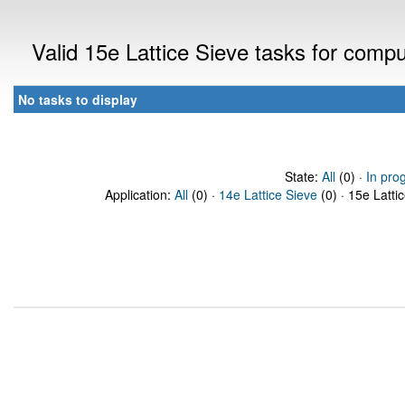
Valid 15e Lattice Sieve tasks for comp
No tasks to display
State:
All
(0) ·
In pro
Application:
All
(0) ·
14e Lattice Sieve
(0) · 15e Latti