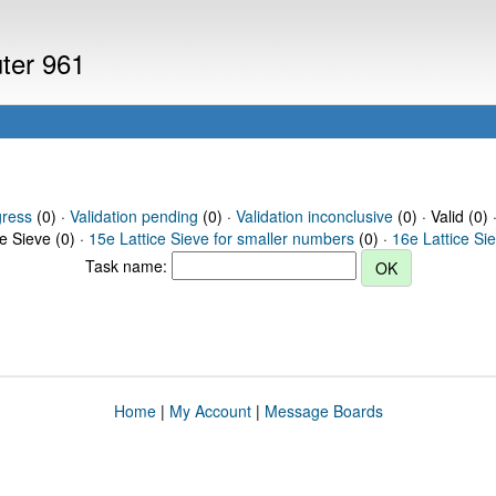
uter 961
gress
(0) ·
Validation pending
(0) ·
Validation inconclusive
(0) · Valid (0) 
ce Sieve (0) ·
15e Lattice Sieve for smaller numbers
(0) ·
16e Lattice Si
Task name:
Home
|
My Account
|
Message Boards