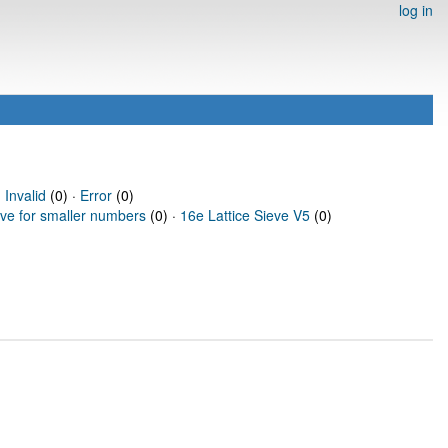
log in
·
Invalid
(0) ·
Error
(0)
eve for smaller numbers
(0) ·
16e Lattice Sieve V5
(0)