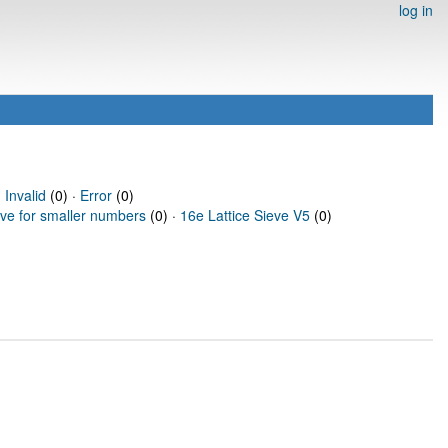
log in
·
Invalid
(0) ·
Error
(0)
eve for smaller numbers
(0) ·
16e Lattice Sieve V5
(0)