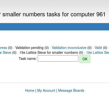
or smaller numbers tasks for computer 961
gress
(0) · Validation pending (0) ·
Validation inconclusive
(0) ·
Valid
(0) 
ce Sieve
(0) · 15e Lattice Sieve for smaller numbers (0) ·
16e Lattice Si
Task name:
Home
|
My Account
|
Message Boards