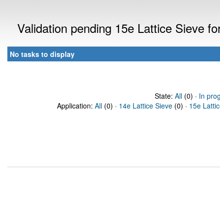
Validation pending 15e Lattice Sieve f
No tasks to display
State:
All
(0) ·
In pro
Application:
All
(0) ·
14e Lattice Sieve
(0) ·
15e Latti