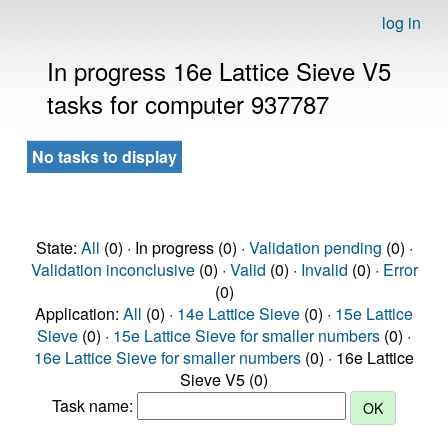
log in
In progress 16e Lattice Sieve V5
tasks for computer 937787
No tasks to display
State:
All
(0) · In progress (0) ·
Validation pending
(0) ·
Validation inconclusive
(0) ·
Valid
(0) ·
Invalid
(0) ·
Error
(0)
Application:
All
(0) ·
14e Lattice Sieve
(0) ·
15e Lattice
Sieve
(0) ·
15e Lattice Sieve for smaller numbers
(0) ·
16e Lattice Sieve for smaller numbers
(0) · 16e Lattice
Sieve V5 (0)
Task name: