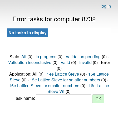
log in
Error tasks for computer 8732
No tasks to display
State:
All
(0) ·
In progress
(0) ·
Validation pending
(0) ·
Validation inconclusive
(0) ·
Valid
(0) ·
Invalid
(0) · Error
(0)
Application: All (0) ·
14e Lattice Sieve
(0) ·
15e Lattice
Sieve
(0) ·
15e Lattice Sieve for smaller numbers
(0) ·
16e Lattice Sieve for smaller numbers
(0) ·
16e Lattice
Sieve V5
(0)
Task name: