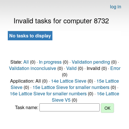
log in
Invalid tasks for computer 8732
No tasks to display
State:
All
(0) ·
In progress
(0) ·
Validation pending
(0) ·
Validation inconclusive
(0) ·
Valid
(0) · Invalid (0) ·
Error
(0)
Application: All (0) ·
14e Lattice Sieve
(0) ·
15e Lattice
Sieve
(0) ·
15e Lattice Sieve for smaller numbers
(0) ·
16e Lattice Sieve for smaller numbers
(0) ·
16e Lattice
Sieve V5
(0)
Task name: