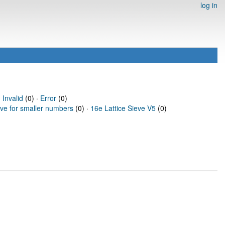
log in
·
Invalid
(0) ·
Error
(0)
eve for smaller numbers
(0) ·
16e Lattice Sieve V5
(0)