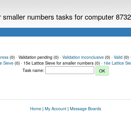
or smaller numbers tasks for computer 8732
gress
(0) · Validation pending (0) ·
Validation inconclusive
(0) ·
Valid
(0) 
ce Sieve
(0) · 15e Lattice Sieve for smaller numbers (0) ·
16e Lattice Si
Task name:
Home
|
My Account
|
Message Boards