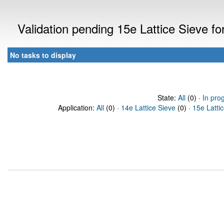
Validation pending 15e Lattice Sieve f
No tasks to display
State:
All
(0) ·
In pro
Application:
All
(0) ·
14e Lattice Sieve
(0) ·
15e Latti