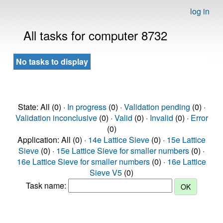
log in
All tasks for computer 8732
No tasks to display
State: All (0) ·
In progress
(0) ·
Validation pending
(0) ·
Validation inconclusive
(0) ·
Valid
(0) ·
Invalid
(0) ·
Error
(0)
Application: All (0) ·
14e Lattice Sieve
(0) ·
15e Lattice
Sieve
(0) ·
15e Lattice Sieve for smaller numbers
(0) ·
16e Lattice Sieve for smaller numbers
(0) ·
16e Lattice
Sieve V5
(0)
Task name: