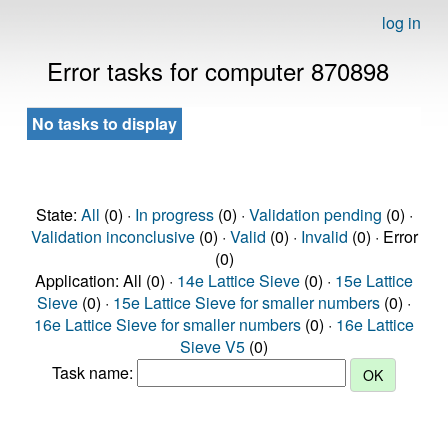
log in
Error tasks for computer 870898
No tasks to display
State:
All
(0) ·
In progress
(0) ·
Validation pending
(0) ·
Validation inconclusive
(0) ·
Valid
(0) ·
Invalid
(0) · Error
(0)
Application: All (0) ·
14e Lattice Sieve
(0) ·
15e Lattice
Sieve
(0) ·
15e Lattice Sieve for smaller numbers
(0) ·
16e Lattice Sieve for smaller numbers
(0) ·
16e Lattice
Sieve V5
(0)
Task name: