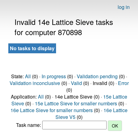
log in
Invalid 14e Lattice Sieve tasks
for computer 870898
No tasks to display
State:
All
(0) ·
In progress
(0) ·
Validation pending
(0) ·
Validation inconclusive
(0) ·
Valid
(0) · Invalid (0) ·
Error
(0)
Application:
All
(0) · 14e Lattice Sieve (0) ·
15e Lattice
Sieve
(0) ·
15e Lattice Sieve for smaller numbers
(0) ·
16e Lattice Sieve for smaller numbers
(0) ·
16e Lattice
Sieve V5
(0)
Task name: