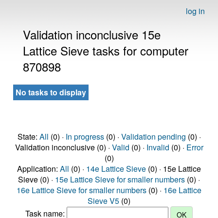
log in
Validation inconclusive 15e
Lattice Sieve tasks for computer
870898
No tasks to display
State:
All
(0) ·
In progress
(0) ·
Validation pending
(0) ·
Validation inconclusive (0) ·
Valid
(0) ·
Invalid
(0) ·
Error
(0)
Application:
All
(0) ·
14e Lattice Sieve
(0) · 15e Lattice
Sieve (0) ·
15e Lattice Sieve for smaller numbers
(0) ·
16e Lattice Sieve for smaller numbers
(0) ·
16e Lattice
Sieve V5
(0)
Task name: