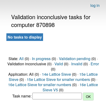
log in
Validation inconclusive tasks for
computer 870898
No tasks to display
State:
All
(0) ·
In progress
(0) ·
Validation pending
(0) ·
Validation inconclusive (0) ·
Valid
(0) ·
Invalid
(0) ·
Error
(0)
Application: All (0) ·
14e Lattice Sieve
(0) ·
15e Lattice
Sieve
(0) ·
15e Lattice Sieve for smaller numbers
(0) ·
16e Lattice Sieve for smaller numbers
(0) ·
16e Lattice
Sieve V5
(0)
Task name: