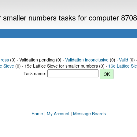
or smaller numbers tasks for computer 870
gress
(0) · Validation pending (0) ·
Validation inconclusive
(0) ·
Valid
(0) 
ce Sieve
(0) · 15e Lattice Sieve for smaller numbers (0) ·
16e Lattice Si
Task name:
Home
|
My Account
|
Message Boards