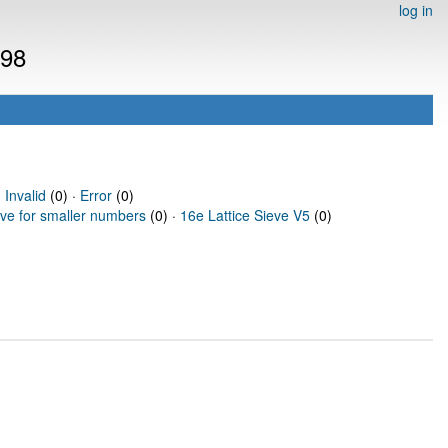
log in
898
·
Invalid
(0) ·
Error
(0)
eve for smaller numbers
(0) ·
16e Lattice Sieve V5
(0)