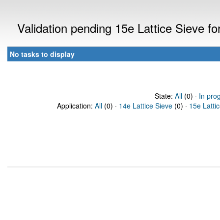
Validation pending 15e Lattice Sieve f
No tasks to display
State:
All
(0) ·
In pro
Application:
All
(0) ·
14e Lattice Sieve
(0) ·
15e Latti