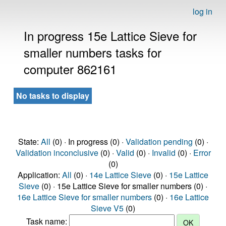
log in
In progress 15e Lattice Sieve for
smaller numbers tasks for
computer 862161
No tasks to display
State:
All
(0) · In progress (0) ·
Validation pending
(0) ·
Validation inconclusive
(0) ·
Valid
(0) ·
Invalid
(0) ·
Error
(0)
Application:
All
(0) ·
14e Lattice Sieve
(0) ·
15e Lattice
Sieve
(0) · 15e Lattice Sieve for smaller numbers (0) ·
16e Lattice Sieve for smaller numbers
(0) ·
16e Lattice
Sieve V5
(0)
Task name: