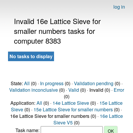
log in
Invalid 16e Lattice Sieve for
smaller numbers tasks for
computer 8383
No tasks to display
State:
All
(0) ·
In progress
(0) ·
Validation pending
(0) ·
Validation inconclusive
(0) ·
Valid
(0) · Invalid (0) ·
Error
(0)
Application:
All
(0) ·
14e Lattice Sieve
(0) ·
15e Lattice
Sieve
(0) ·
15e Lattice Sieve for smaller numbers
(0) ·
16e Lattice Sieve for smaller numbers (0) ·
16e Lattice
Sieve V5
(0)
Task name: