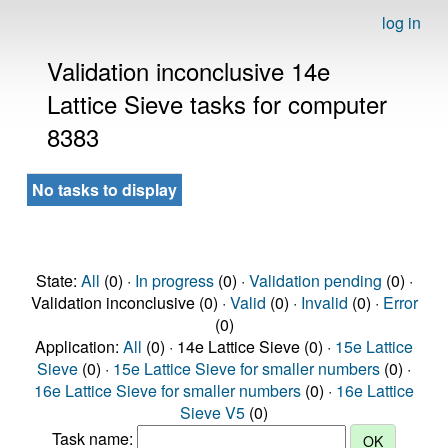
log in
Validation inconclusive 14e
Lattice Sieve tasks for computer
8383
No tasks to display
State:
All
(0) ·
In progress
(0) ·
Validation pending
(0) ·
Validation inconclusive (0) ·
Valid
(0) ·
Invalid
(0) ·
Error
(0)
Application:
All
(0) · 14e Lattice Sieve (0) ·
15e Lattice
Sieve
(0) ·
15e Lattice Sieve for smaller numbers
(0) ·
16e Lattice Sieve for smaller numbers
(0) ·
16e Lattice
Sieve V5
(0)
Task name: