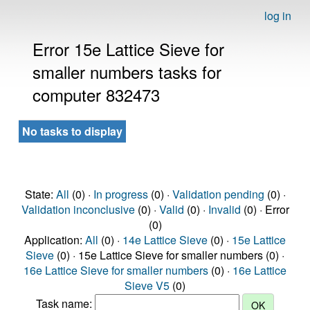
log in
Error 15e Lattice Sieve for
smaller numbers tasks for
computer 832473
No tasks to display
State:
All
(0) ·
In progress
(0) ·
Validation pending
(0) ·
Validation inconclusive
(0) ·
Valid
(0) ·
Invalid
(0) · Error
(0)
Application:
All
(0) ·
14e Lattice Sieve
(0) ·
15e Lattice
Sieve
(0) · 15e Lattice Sieve for smaller numbers (0) ·
16e Lattice Sieve for smaller numbers
(0) ·
16e Lattice
Sieve V5
(0)
Task name: