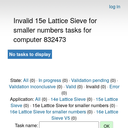
log in
Invalid 15e Lattice Sieve for
smaller numbers tasks for
computer 832473
No tasks to display
State:
All
(0) ·
In progress
(0) ·
Validation pending
(0) ·
Validation inconclusive
(0) ·
Valid
(0) · Invalid (0) ·
Error
(0)
Application:
All
(0) ·
14e Lattice Sieve
(0) ·
15e Lattice
Sieve
(0) · 15e Lattice Sieve for smaller numbers (0) ·
16e Lattice Sieve for smaller numbers
(0) ·
16e Lattice
Sieve V5
(0)
Task name: