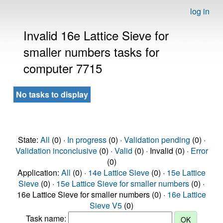
log in
Invalid 16e Lattice Sieve for
smaller numbers tasks for
computer 7715
No tasks to display
State:
All
(0) ·
In progress
(0) ·
Validation pending
(0) ·
Validation inconclusive
(0) ·
Valid
(0) · Invalid (0) ·
Error
(0)
Application:
All
(0) ·
14e Lattice Sieve
(0) ·
15e Lattice
Sieve
(0) ·
15e Lattice Sieve for smaller numbers
(0) ·
16e Lattice Sieve for smaller numbers (0) ·
16e Lattice
Sieve V5
(0)
Task name: