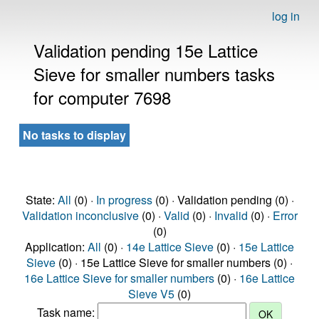
log in
Validation pending 15e Lattice
Sieve for smaller numbers tasks
for computer 7698
No tasks to display
State:
All
(0) ·
In progress
(0) · Validation pending (0) ·
Validation inconclusive
(0) ·
Valid
(0) ·
Invalid
(0) ·
Error
(0)
Application:
All
(0) ·
14e Lattice Sieve
(0) ·
15e Lattice
Sieve
(0) · 15e Lattice Sieve for smaller numbers (0) ·
16e Lattice Sieve for smaller numbers
(0) ·
16e Lattice
Sieve V5
(0)
Task name: