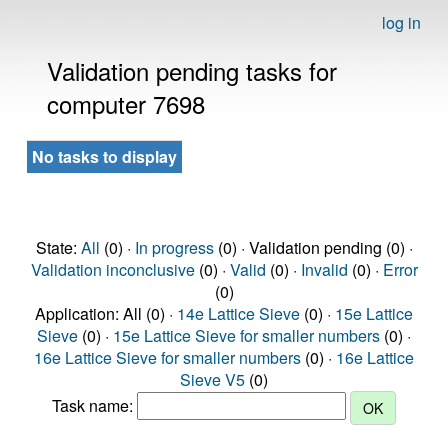
log in
Validation pending tasks for
computer 7698
No tasks to display
State:
All
(0) ·
In progress
(0) · Validation pending (0) ·
Validation inconclusive
(0) ·
Valid
(0) ·
Invalid
(0) ·
Error
(0)
Application: All (0) ·
14e Lattice Sieve
(0) ·
15e Lattice
Sieve
(0) ·
15e Lattice Sieve for smaller numbers
(0) ·
16e Lattice Sieve for smaller numbers
(0) ·
16e Lattice
Sieve V5
(0)
Task name: