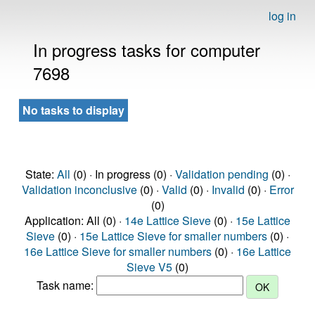
log in
In progress tasks for computer
7698
No tasks to display
State:
All
(0) · In progress (0) ·
Validation pending
(0) ·
Validation inconclusive
(0) ·
Valid
(0) ·
Invalid
(0) ·
Error
(0)
Application: All (0) ·
14e Lattice Sieve
(0) ·
15e Lattice
Sieve
(0) ·
15e Lattice Sieve for smaller numbers
(0) ·
16e Lattice Sieve for smaller numbers
(0) ·
16e Lattice
Sieve V5
(0)
Task name: