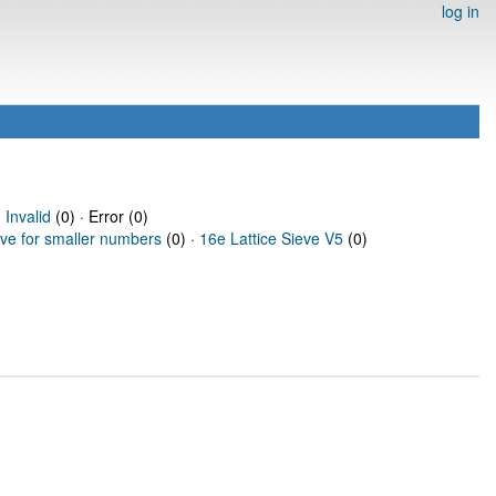
log in
·
Invalid
(0) · Error (0)
eve for smaller numbers
(0) ·
16e Lattice Sieve V5
(0)