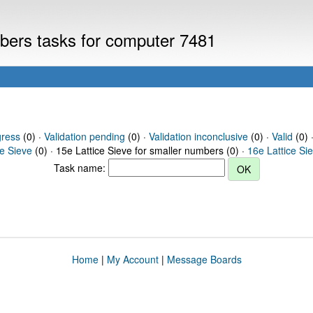
mbers tasks for computer 7481
gress
(0) ·
Validation pending
(0) ·
Validation inconclusive
(0) ·
Valid
(0) 
ce Sieve
(0) · 15e Lattice Sieve for smaller numbers (0) ·
16e Lattice Si
Task name:
Home
|
My Account
|
Message Boards