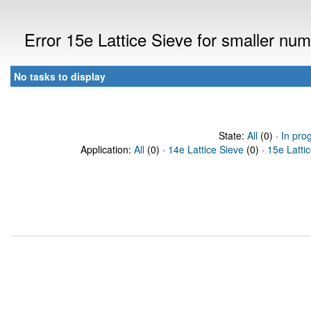
Error 15e Lattice Sieve for smaller nu
No tasks to display
State:
All
(0) ·
In pro
Application:
All
(0) ·
14e Lattice Sieve
(0) ·
15e Latti