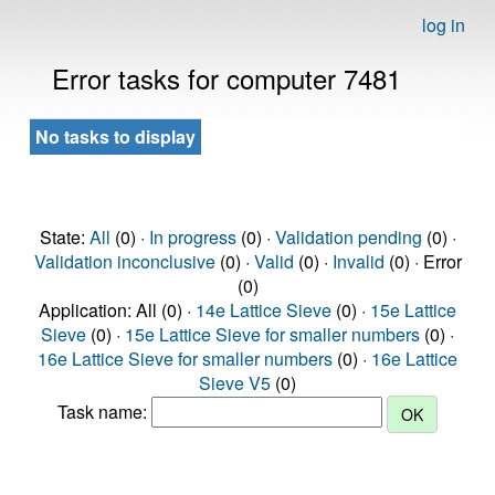
log in
Error tasks for computer 7481
No tasks to display
State:
All
(0) ·
In progress
(0) ·
Validation pending
(0) ·
Validation inconclusive
(0) ·
Valid
(0) ·
Invalid
(0) · Error
(0)
Application: All (0) ·
14e Lattice Sieve
(0) ·
15e Lattice
Sieve
(0) ·
15e Lattice Sieve for smaller numbers
(0) ·
16e Lattice Sieve for smaller numbers
(0) ·
16e Lattice
Sieve V5
(0)
Task name: