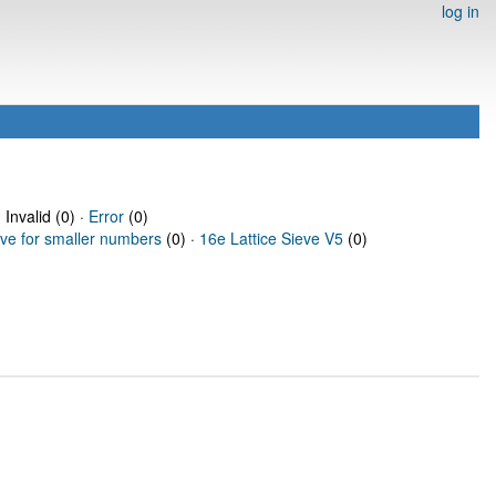
log in
 Invalid (0) ·
Error
(0)
eve for smaller numbers
(0) ·
16e Lattice Sieve V5
(0)