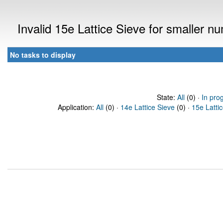
Invalid 15e Lattice Sieve for smaller 
No tasks to display
State:
All
(0) ·
In pro
Application:
All
(0) ·
14e Lattice Sieve
(0) ·
15e Latti