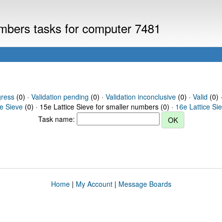
numbers tasks for computer 7481
gress
(0) ·
Validation pending
(0) ·
Validation inconclusive
(0) ·
Valid
(0) ·
ce Sieve
(0) · 15e Lattice Sieve for smaller numbers (0) ·
16e Lattice Si
Task name:
Home
|
My Account
|
Message Boards