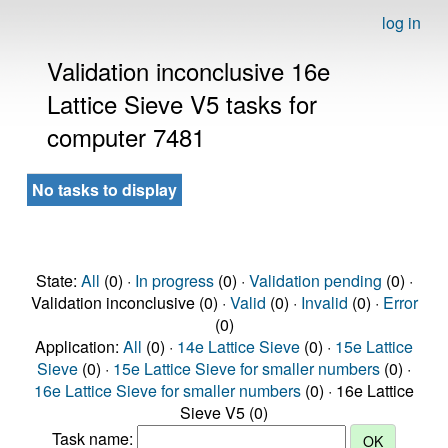
log in
Validation inconclusive 16e
Lattice Sieve V5 tasks for
computer 7481
No tasks to display
State:
All
(0) ·
In progress
(0) ·
Validation pending
(0) ·
Validation inconclusive (0) ·
Valid
(0) ·
Invalid
(0) ·
Error
(0)
Application:
All
(0) ·
14e Lattice Sieve
(0) ·
15e Lattice
Sieve
(0) ·
15e Lattice Sieve for smaller numbers
(0) ·
16e Lattice Sieve for smaller numbers
(0) · 16e Lattice
Sieve V5 (0)
Task name: