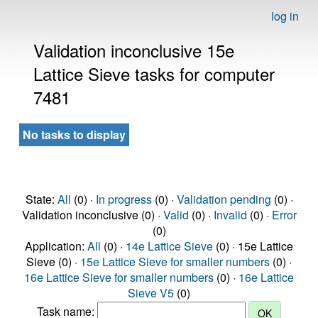
log in
Validation inconclusive 15e
Lattice Sieve tasks for computer
7481
No tasks to display
State:
All
(0) ·
In progress
(0) ·
Validation pending
(0) ·
Validation inconclusive (0) ·
Valid
(0) ·
Invalid
(0) ·
Error
(0)
Application:
All
(0) ·
14e Lattice Sieve
(0) · 15e Lattice
Sieve (0) ·
15e Lattice Sieve for smaller numbers
(0) ·
16e Lattice Sieve for smaller numbers
(0) ·
16e Lattice
Sieve V5
(0)
Task name: