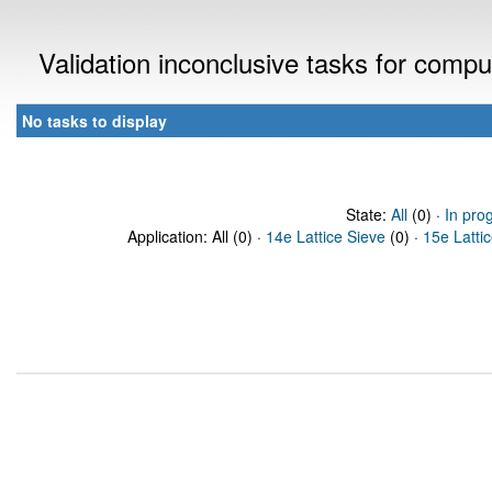
Validation inconclusive tasks for comp
No tasks to display
State:
All
(0) ·
In pro
Application: All (0) ·
14e Lattice Sieve
(0) ·
15e Latti