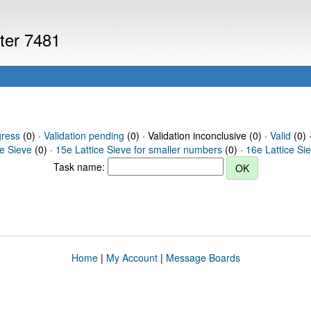
uter 7481
gress
(0) ·
Validation pending
(0) · Validation inconclusive (0) ·
Valid
(0) 
ce Sieve
(0) ·
15e Lattice Sieve for smaller numbers
(0) ·
16e Lattice Si
Task name:
Home
|
My Account
|
Message Boards