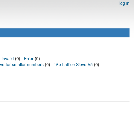
log in
·
Invalid
(0) ·
Error
(0)
eve for smaller numbers
(0) ·
16e Lattice Sieve V5
(0)