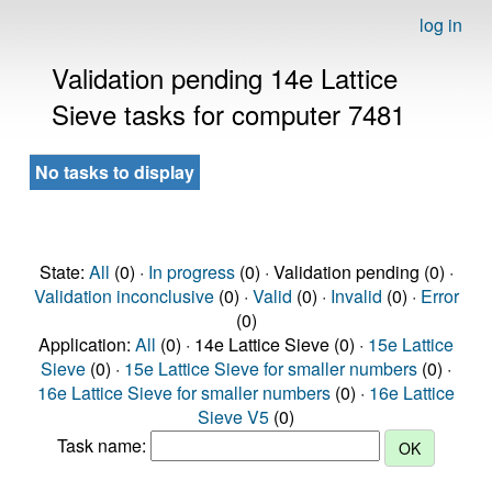
log in
Validation pending 14e Lattice
Sieve tasks for computer 7481
No tasks to display
State:
All
(0) ·
In progress
(0) · Validation pending (0) ·
Validation inconclusive
(0) ·
Valid
(0) ·
Invalid
(0) ·
Error
(0)
Application:
All
(0) · 14e Lattice Sieve (0) ·
15e Lattice
Sieve
(0) ·
15e Lattice Sieve for smaller numbers
(0) ·
16e Lattice Sieve for smaller numbers
(0) ·
16e Lattice
Sieve V5
(0)
Task name: