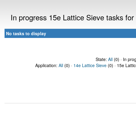
In progress 15e Lattice Sieve tasks fo
No tasks to display
State:
All
(0) · In pro
Application:
All
(0) ·
14e Lattice Sieve
(0) · 15e Latti