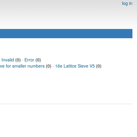
log in
·
Invalid
(0) ·
Error
(0)
eve for smaller numbers
(0) ·
16e Lattice Sieve V5
(0)