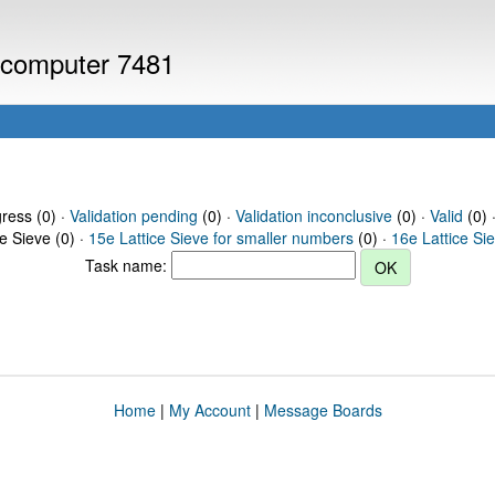
r computer 7481
gress (0) ·
Validation pending
(0) ·
Validation inconclusive
(0) ·
Valid
(0) 
ce Sieve (0) ·
15e Lattice Sieve for smaller numbers
(0) ·
16e Lattice Si
Task name:
Home
|
My Account
|
Message Boards