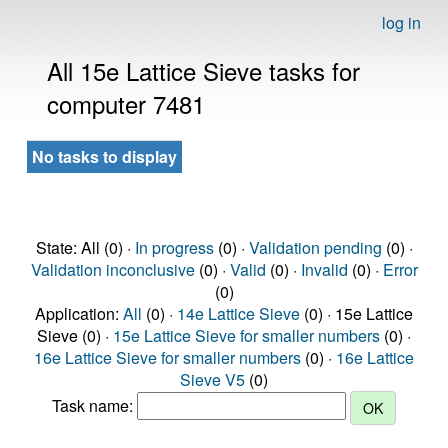
log in
All 15e Lattice Sieve tasks for
computer 7481
No tasks to display
State: All (0) ·
In progress
(0) ·
Validation pending
(0) ·
Validation inconclusive
(0) ·
Valid
(0) ·
Invalid
(0) ·
Error
(0)
Application:
All
(0) ·
14e Lattice Sieve
(0) · 15e Lattice
Sieve (0) ·
15e Lattice Sieve for smaller numbers
(0) ·
16e Lattice Sieve for smaller numbers
(0) ·
16e Lattice
Sieve V5
(0)
Task name: