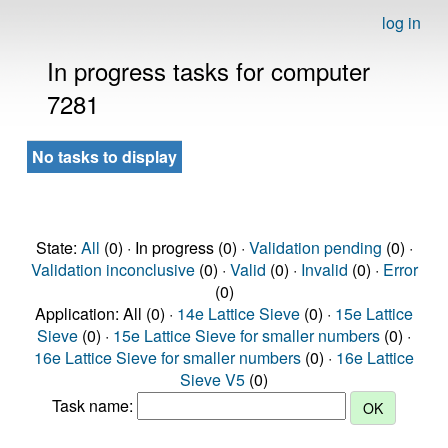
log in
In progress tasks for computer
7281
No tasks to display
State:
All
(0) · In progress (0) ·
Validation pending
(0) ·
Validation inconclusive
(0) ·
Valid
(0) ·
Invalid
(0) ·
Error
(0)
Application: All (0) ·
14e Lattice Sieve
(0) ·
15e Lattice
Sieve
(0) ·
15e Lattice Sieve for smaller numbers
(0) ·
16e Lattice Sieve for smaller numbers
(0) ·
16e Lattice
Sieve V5
(0)
Task name: